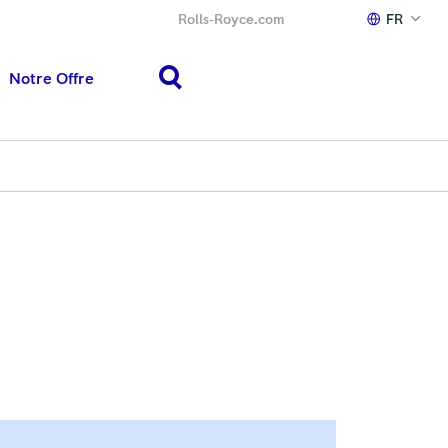
Rolls‑Royce.com
FR
Notre Offre
search
h or ESC to close