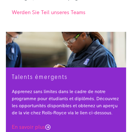
Werden Sie Teil unseres Teams
Talents émergents
Apprenez sans limites dans le cadre de notre
programme pour étudiants et diplômés. Découvrez
les opportunités disponibles et obtenez un aperçu
de la vie chez Rolls‑Royce via le lien ci-dessous.
En savoir plus