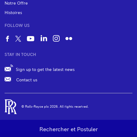
Notre Offre
Histoires
FOLLOW US
STAY IN TOUCH
Sign up to get the latest news
Contact us
© Rolls‑Royce plc
2026
. All rights reserved.
Site map
Privacy statement
Use of cookies
Rechercher et Postuler
Cookie Settings
Accessibility
Legal Information