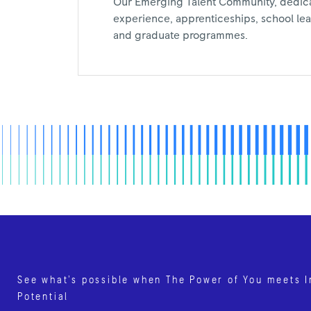
Our Emerging Talent Community, dedic
experience, apprenticeships, school leav
and graduate programmes.
See what’s possible when The Power of You meets I
Potential