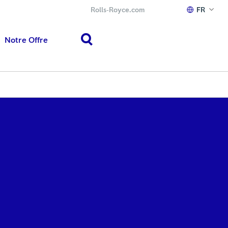
Rolls‑Royce.com
FR
Notre Offre
search
h or ESC to close