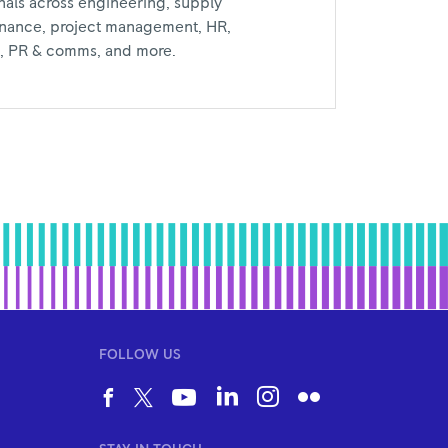
nals across engineering, supply
inance, project management, HR,
al, PR & comms, and more.
FOLLOW US