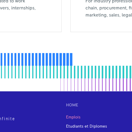
For industry professio
ated to work
chain, procurement, f
ers, internships,
marketing, sales, leg
HOME
Emplois
nfinite
Etudiants et Diplomes