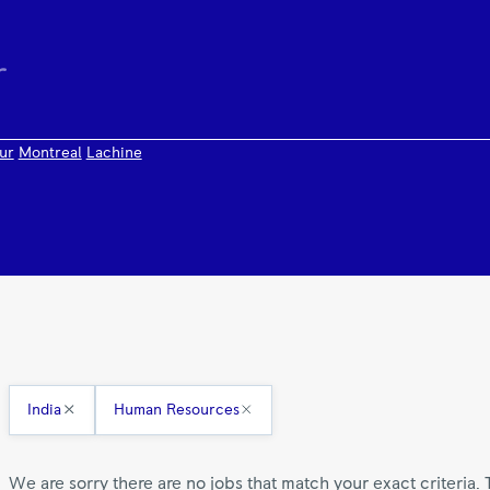
ur
Montreal
Lachine
India
Human Resources
We are sorry there are no jobs that match your exact criteria. 